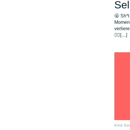
Sel
🤬 Sh*t
Moment
verlier
🧘‍♂️[…]
Kind Gu