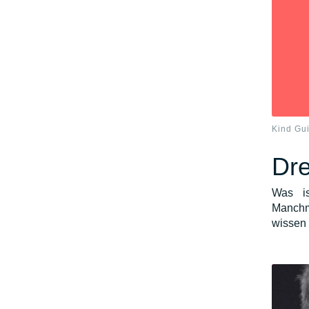
Kind Gu
Dre
Was is
Manchm
wissen 