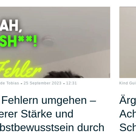
-
-
ide Tobias
25 September 2023
12:31
Kind Gu
 Fehlern umgehen –
Ärg
erer Stärke und
Ach
bstbewusstsein durch
Sch