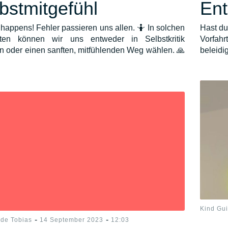
bstmitgefühl
Ent
 happens! Fehler passieren uns allen. 🤷 In solchen
Hast du
en können wir uns entweder in Selbstkritik
Vorfahr
en oder einen sanften, mitfühlenden Weg wählen. 🙏
beleidi
Kind Gu
-
-
ide Tobias
14 September 2023
12:03