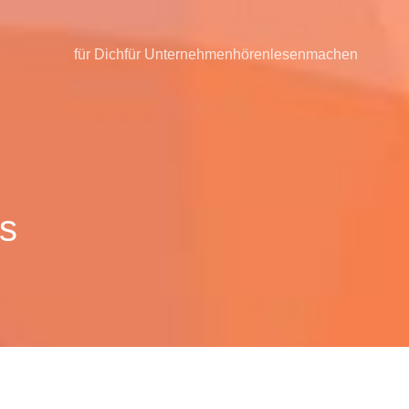
für Dich
für Unternehmen
hören
lesen
machen
as