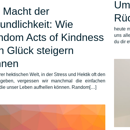
Um
 Macht der
Rü
undlichkeit: Wie
heute m
dom Acts of Kindness
uns all
du dir 
n Glück steigern
nnen
rer hektischen Welt, in der Stress und Hektik oft den
geben, vergessen wir manchmal die einfachen
 die unser Leben aufhellen können. Random[…]