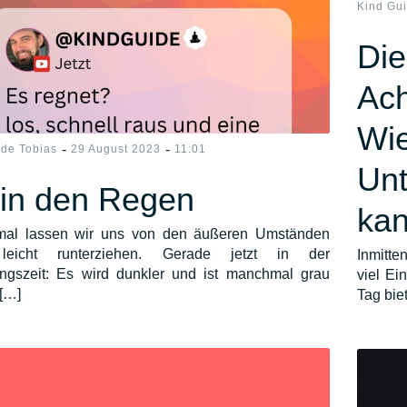
Kind Gu
Die
Ach
Wie
-
-
ide Tobias
29 August 2023
11:01
Unt
in den Regen
kan
al lassen wir uns von den äußeren Umständen
leicht runterziehen. Gerade jetzt in der
Inmitte
ngszeit: Es wird dunkler und ist manchmal grau
viel Ei
[…]
Tag bie