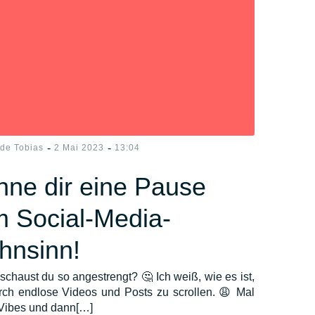
-
-
ide Tobias
2 Mai 2023
13:04
ne dir eine Pause
 Social-Media-
hnsinn!
chaust du so angestrengt? 🤔 Ich weiß, wie es ist,
rch endlose Videos und Posts zu scrollen. 😩 Mal
Vibes und dann[…]