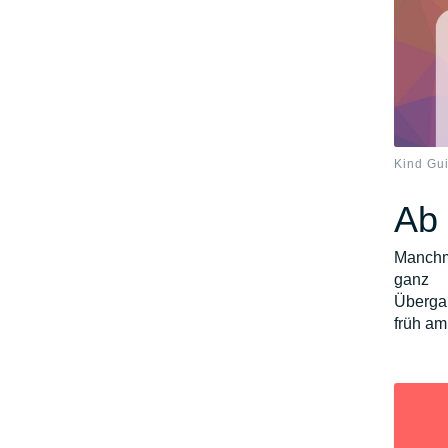
Kind Gu
Ab 
Manchm
ganz 
Überga
früh am