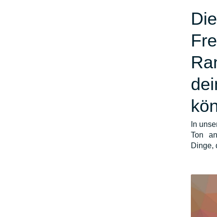
Die
Fre
Ran
dei
kö
In unse
Ton an
Dinge,