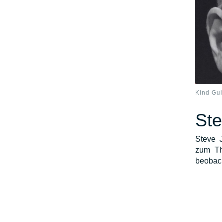
Kind Gu
Ste
Steve 
zum Th
beobach