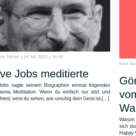
-
-
ide Tobias
14 Juli 2023
14:40
Kind Gu
ve Jobs meditierte
Gön
Jobs sagte seinem Biographen einmal folgendes
vom
ema Meditation: Wenn du einfach nur sitzt und
test, wirst du sehen, wie unruhig dein Geist ist.[…]
Wa
Warum s
sich du
Happy 