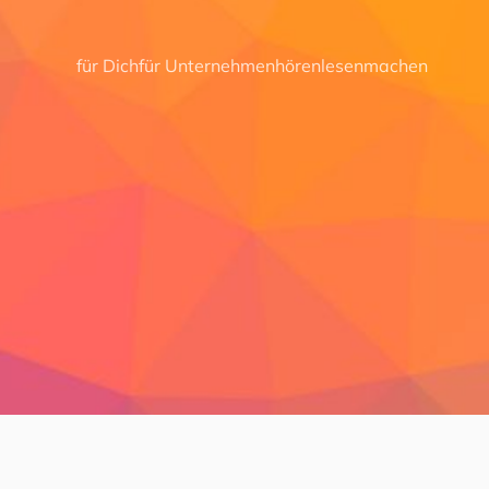
für Dich
für Unternehmen
hören
lesen
machen